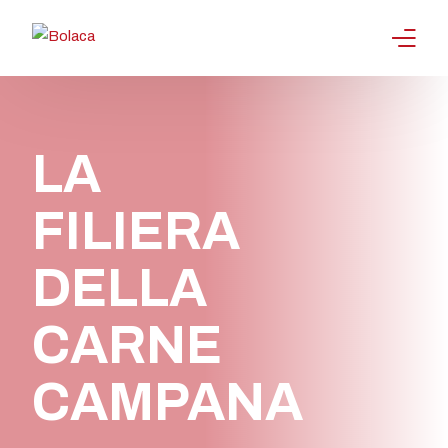
Progetto
Valutazione Sensoriale
LA
Partner
FILIERA
Gallery
DELLA
News
CARNE
Contatti
CAMPANA