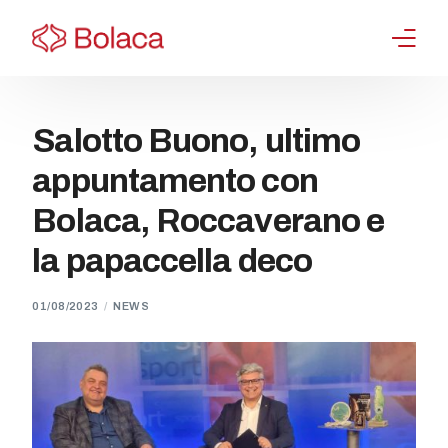
Progetto
Salotto Buono, ultimo
Valutazione Sensoriale
appuntamento con
Partner
Bolaca, Roccaverano e
la papaccella deco
Gallery
News
01/08/2023
NEWS
Contatti